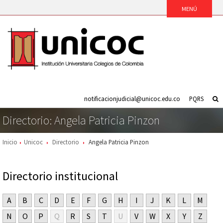
notificacionjudicial@unicoc.edu.co
PQRS
Directorio: Angela Patricia Pinzon
Inicio
Unicoc
Directorio
Angela Patricia Pinzon
Directorio institucional
A
B
C
D
E
F
G
H
I
J
K
L
M
N
O
P
Q
R
S
T
U
V
W
X
Y
Z