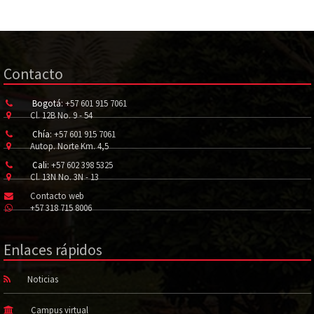
Contacto
Bogotá:
+57 601 915 7061
Cl. 12B No. 9 - 54
Chía:
+57 601 915 7061
Autop. Norte Km. 4,5
Cali:
+57 602 398 5325
Cl. 13N No. 3N - 13
Contacto web
+57 318 715 8006
Enlaces rápidos
Noticias
Campus virtual