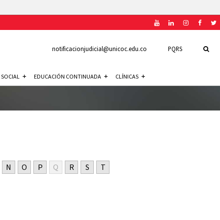
notificacionjudicial@unicoc.edu.co
PQRS
 SOCIAL
EDUCACIÓN CONTINUADA
CLÍNICAS
N
O
P
Q
R
S
T