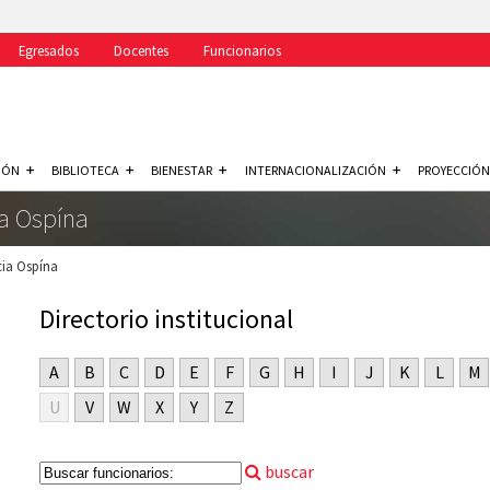
Egresados
Docentes
Funcionarios
IÓN
BIBLIOTECA
BIENESTAR
INTERNACIONALIZACIÓN
PROYECCIÓN
ia Ospína
cia Ospína
Directorio institucional
A
B
C
D
E
F
G
H
I
J
K
L
M
U
V
W
X
Y
Z
buscar