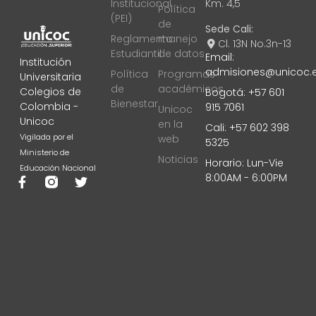
Institucional
Km. 4,5
Política
(PEI)
de
Sede Cali:
Reglamento
manejo
Cl. 13N No.3n-13
Estudiantil
de datos
Email:
Institución
admisiones@unicoc.
Política
Programas
Universitaria
de
académicos
Colegios de
Bogotá: +57 601
Bienestar
Colombia -
915 7061
Unicoc
Unicoc
en la
Cali: +57 602 398
Vigilada por el
web
5325
Ministerio de
Noticias
Horario: Lun-Vie
Educación Nacional
8:00AM - 6:00PM