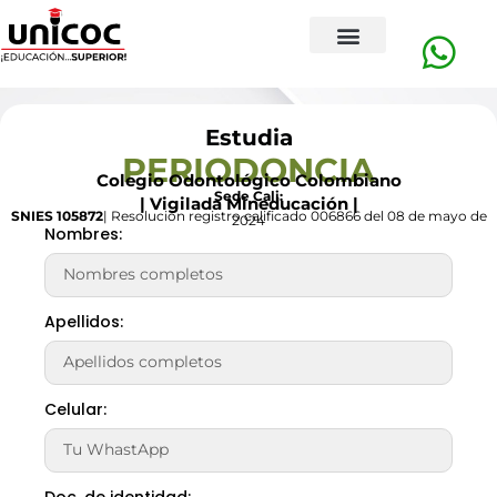
Estudia
PERIODONCIA
Colegio Odontológico Colombiano
Sede Cali:
| Vigilada Mineducación |
SNIES 105872
| Resolución registro calificado 006866 del 08 de mayo de
2024
Nombres:
Apellidos:
Celular:
Doc. de identidad: