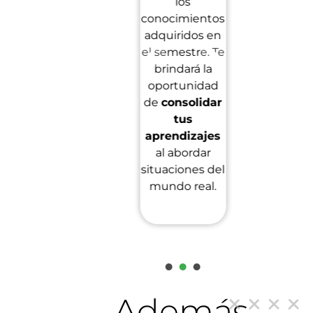
los
a
académica 
actividades
conocimientos
a través
de
adquiridos en
innumera
investigación
el semestre. Te
s
reconocimi
como
brindará la
que he
Hackatones
oportunidad
recibido
y
la Feria de
de
consolidar
nuestro
la
tus
años 
Innovación y
aprendizajes
trayecto
Creatividad
al abordar
donde tus
situaciones del
ideas se
mundo real.
convierten
en realidad.
1
2
3
Además