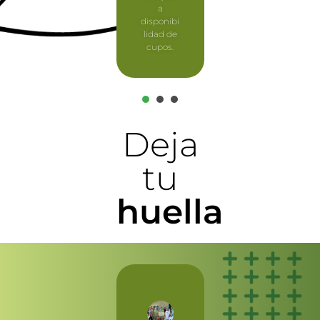
a
disponibi
lidad de
cupos.
1
2
3
Deja
tu
huella