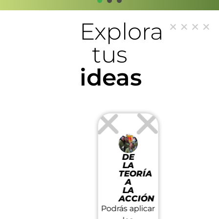
1
2
3
Explora
tus
ideas
DE
NUEVOS
O
PRES
LA
DESAFÍOS
Y
TEORÍA
¡Descubre tu
ÓN
DIST
A
Nuest
LA
potencial!
ACCIÓN
n
compromis
Podrás ser
Podrás aplicar
la excele
parte de las