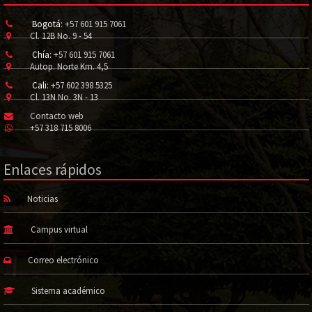
Bogotá:
+57 601 915 7061
Cl. 12B No. 9 - 54
Chía:
+57 601 915 7061
Autop. Norte Km. 4,5
Cali:
+57 602 398 5325
Cl. 13N No. 3N - 13
Contacto web
+57 318 715 8006
Enlaces rápidos
Noticias
Campus virtual
Correo electrónico
Sistema académico