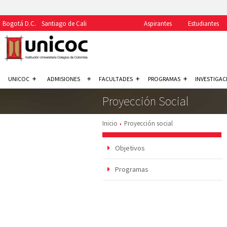
Bogotá D.C.
Santiago de Cali
Aspirantes
Estudiantes
UNICOC
ADMISIONES
FACULTADES
PROGRAMAS
INVESTIGAC
Proyección Social
Inicio
Proyección social
Objetivos
Programas