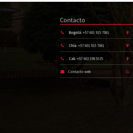
Contacto
Bogotá:
+57 601 915 7061
Chía:
+57 601 915 7061
Cali:
+57 602 398 5325
Contacto web