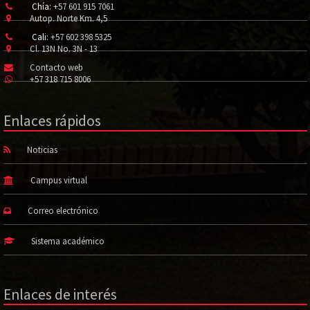
Chía:
+57 601 915 7061
Autop. Norte Km. 4,5
Cali:
+57 602 398 5325
Cl. 13N No. 3N - 13
Contacto web
+57 318 715 8006
Enlaces rápidos
Noticias
Campus virtual
Correo electrónico
Sistema académico
Enlaces de interés