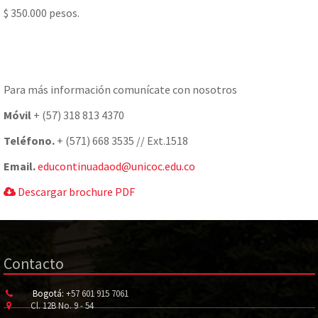
$ 350.000 pesos.
Para más información comunícate con nosotros
Móvil
+ (57) 318 813 4370
Teléfono.
+ (571) 668 3535 // Ext.1518
Email.
educontinuadaod@unicoc.edu.co
Descargar brochure PDF
Contacto
Bogotá:
+57 601 915 7061
Cl. 12B No. 9 - 54