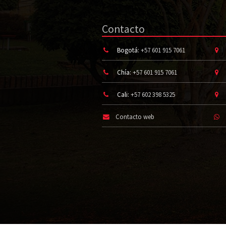
Contacto
Bogotá:
+57 601 915 7061
Chía:
+57 601 915 7061
Cali:
+57 602 398 5325
Contacto web