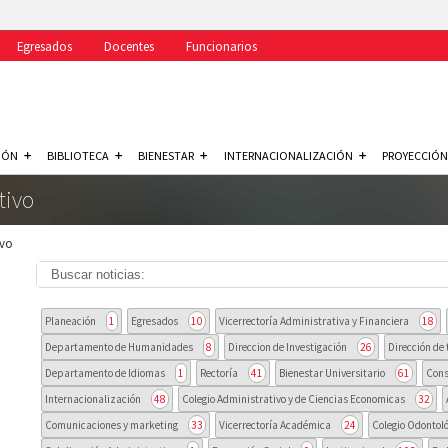
Egresados
Docentes
Funcionarios
IÓN
BIBLIOTECA
BIENESTAR
INTERNACIONALIZACIÓN
PROYECCIÓN
tivo
ivo
Planeación
1
Egresados
10
Vicerrectoría Administrativa y Financiera
18
Departamento de Humanidades
8
Direccion de Investigación
26
Dirección de 
Departamento de Idiomas
1
Rectoría
41
Bienestar Universitario
61
Cons
Internacionalización
48
Colegio Administrativo y de Ciencias Economicas
32
Comunicaciones y marketing
33
Vicerrectoría Académica
24
Colegio Odontoló