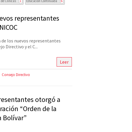
 de Clínicas
1
Educación Continuada
6
evos representantes
UNICOC
 de los nuevos representantes
o Directivo y el C...
Leer
Consejo Directivo
resentantes otorgó a
ración “Orden de la
 Bolívar”