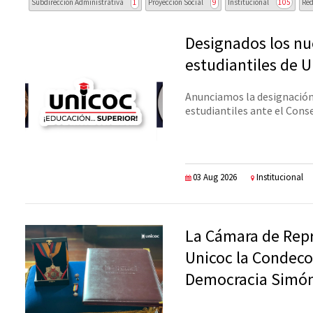
Subdirección Administrativa
1
Proyección Social
9
Institucional
105
Red
Designados los nu
estudiantiles de 
Anunciamos la designación
estudiantiles ante el Consej
03 Aug 2026
Institucional
La Cámara de Rep
Unicoc la Condeco
Democracia Simón
...