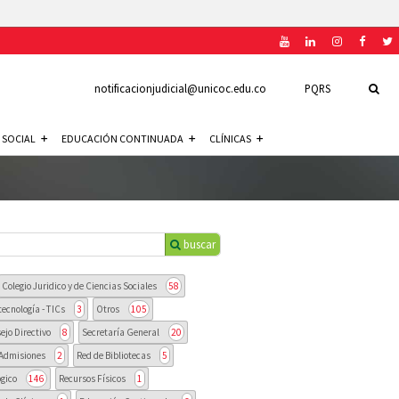
notificacionjudicial@unicoc.edu.co
PQRS
 SOCIAL
EDUCACIÓN CONTINUADA
CLÍNICAS
buscar
Colegio Juridico y de Ciencias Sociales
58
tecnología - TICs
3
Otros
105
ejo Directivo
8
Secretaría General
20
Admisiones
2
Red de Bibliotecas
5
gico
146
Recursos Físicos
1