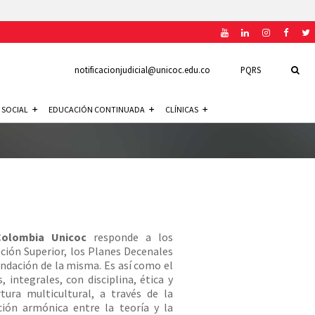
notificacionjudicial@unicoc.edu.co
PQRS
 SOCIAL
EDUCACIÓN CONTINUADA
CLÍNICAS
e Colombia Unicoc
responde a los
ación Superior, los Planes Decenales
undación de la misma. Es así como el
 integrales, con disciplina, ética y
tura multicultural, a través de la
ión armónica entre la teoría y la