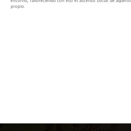
entorno, favoreciendo con eso el ascenso social de aquello
propio.