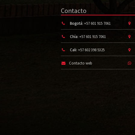
Contacto
Bogotá:
+57 601 915 7061
Chía:
+57 601 915 7061
Cali:
+57 602 398 5325
Contacto web