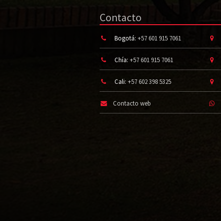
Contacto
Bogotá:
+57 601 915 7061
Chía:
+57 601 915 7061
Cali:
+57 602 398 5325
Contacto web