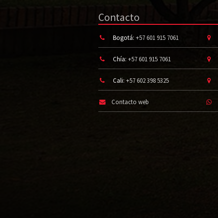
Contacto
Bogotá:
+57 601 915 7061
Chía:
+57 601 915 7061
Cali:
+57 602 398 5325
Contacto web