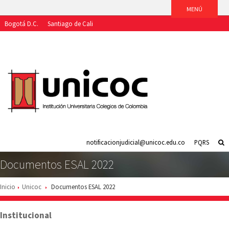
Bogotá D.C.
Santiago de Cali
Aspirantes
Estudiantes
Egresados
Docentes
Funcionarios
notificacionjudicial@unicoc.edu.co
PQRS
Documentos ESAL 2022
Inicio
Unicoc
Documentos ESAL 2022
Institucional