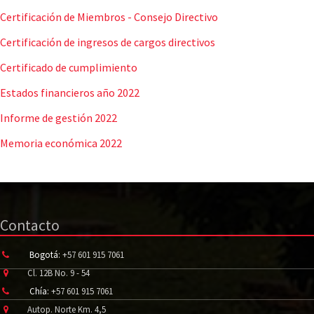
Certificación de Miembros - Consejo Directivo
Certificación de ingresos de cargos directivos
Certificado de cumplimiento
Estados financieros año 2022
Informe de gestión 2022
Memoria económica 2022
Contacto
Bogotá:
+57 601 915 7061
Cl. 12B No. 9 - 54
Chía:
+57 601 915 7061
Autop. Norte Km. 4,5